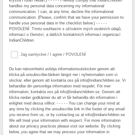
kryssa i rutan nedan.) - - - - - I hereby comply that IndianChildren
handles my personal data concerning my informational
communication. I can, at any time, decline the informational
communication. (Please, confirm that we have your permission to
handle your personal data in the checklist below.) - - - - -
POVOLENÍ: Tímto souhlasím s užíváním mých osobních údajů,
informací o členství, a dalších kontaktních informací organizací
IndianChildren.
Jag samtycker / I agree / POVOLENÍ
Du kan närsomhelst avböja informationsutskicken genom att
klicka på unsubscribe-länken längst ner i nyhetsmailen som vi
skickar, eller genom att kontakta oss på info@indianchildren.se. Vi
behandlar din personliga information med respekt. För mer
information, kontakta oss på info@indianchildren.se. Genom att
klicka nedan godkänner du att vi får behandla din information i
enlighet med dessa villkor. - - - - - You can change your mind at
any time by clicking the unsubscribe link in the footer of any email
you receive from us, or by contacting us at info@indianchildren.se.
We will treat your information with respect. For more information
about our privacy practices please visit our website. By clicking
below, you agree that we may process your information in